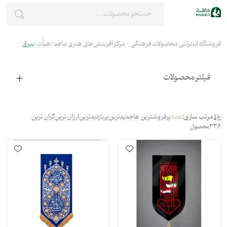
فروشگاه اینترنتی محصولات فرهنگی - مرکز آفرینش‌های هنری ماهد
هیأت
بیرق
فیلتر محصولات
مرتب سازی:
همه
پرفروشترین ها
جدیدترین
پربازدیدترین
ارزان ترین
گران ترین
336
محصول